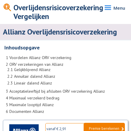
Overlijdensrisicoverzekering
Menu
Vergelijken
Allianz Overlijdensrisicoverzekering
Inhoudsopgave
1
Voordelen Allianz ORV verzekering
2
ORV verzekeringen van Allianz
2.1
Gelijkblijvend Allianz
2.2
Annuïtair dalend Allianz
2.3
Lineair dalend Allianz
3
Acceptatieleeftijd bij afsluiten ORV verzekering Allianz
4
Maximaal verzekerd bedrag
5
Maximale looptijd Allianz
6
Documenten Allianz
Premie berekenen
vanaf € 2,91