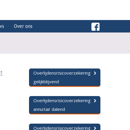
ws
Over ons
ct
Overlijdensrisicoverzekering
gelijkblijvend
Overlijdensrisicoverzekering
annuïtair dalend
Overlijdensrisicoverzekering